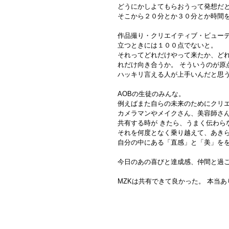
どうにかしよてもらおうって発想だ
そこから２０分とか３０分とか時間を
作品撮り・クリエイティブ・ビュー
立つときには１００点でないと。
それってどれだけやって来たか、ど
れだけ向き合うか。 そういうのが原
ハッキリ言える人が上手いんだと思
AOBの生徒のみんな。
例えばまた自らの未来のためにクリエ
カメラマンやメイクさん、美容師さ
共有する時が きたら、うまく伝わら
それを何度となく乗り越えて、あきら
自分の中にある「直感」と「美」を
今日のあの喜びと達成感、仲間と過ご
MZKは共有できて良かった。 本当