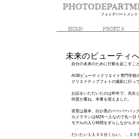
PHOTODEPARTMEN
フォトデパートメント 
HOME
PROFILE
未来のビューティ
自分の未来のために行動を起こすこ
AOBビューティクリエイト専門学校
クリエイティブフォトの撮影に行って
お話をいただいたのは昨年で、先生
何度か重ね、本番を迎えました。 
背景は基本、白か黒のペーパーバッ
カメラマンはMZK一人なので丸一日！
モデルの入り時間をずらしながらタ
だいたい１人３５分くらい。 …３５分×