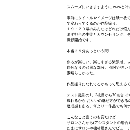
スムーズにいきますように wwwと叶い
事前にタイトルやイメージは紙一枚
て変わってくるのが作品撮り。 
１９・２０歳のみんなはどれだけ悩ん
まず担当の生徒とカウンセリング、
撮影開始です。
本当３５分あっという間!! 
焦るが楽しい。楽しすぎる緊張感。 
自分なりの頑固な部分。 個性が強い
素晴らしかった。
作品撮りになれてるかもって思えるく
テスト撮影の1、2枚目から70点台 
撮れるから お互いの魅せ方ができる
達成感もある。何より一作品でも何ポ
こんなこと言うのも変だけど 
サロンさんから(アシスタントの場合
たまにサロンや機材屋さんでビュー