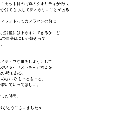
と１カット目の写真のクオリティが低い。
かけても 大して変わらないことがある。 
ティフォトってカメラマンの前に
れだけ型にはまらずにできるか、ど
点で自分はコレが好きって
う。
イティブな事をしようとして 
んやスタイリストさんと考えを
ない時もある。
めないで もっともっと、
を磨いていってほしい。
した時間。 
ありがとうございました♬