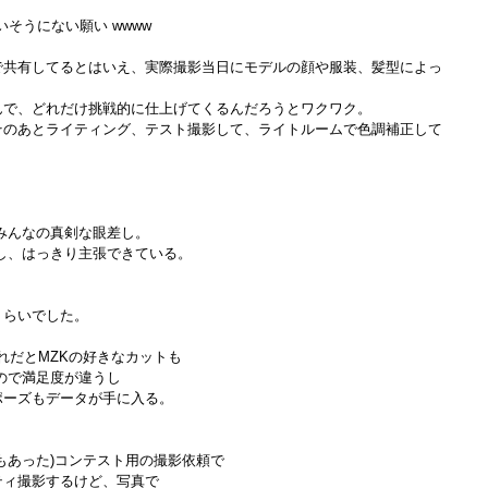
そうにない願い wwww 
で共有してるとはいえ、実際撮影当日にモデルの顔や服装、髪型によっ
で、どれだけ挑戦的に仕上げてくるんだろうとワクワク。 
そのあとライティング、テスト撮影して、ライトルームで色調補正して
みんなの真剣な眼差し。
し、はっきり主張できている。
らいでした。 
それだとMZKの好きなカットも
ので満足度が違うし
ーズもデータが手に入る。 
もあった)コンテスト用の撮影依頼で
ティ撮影するけど、写真で