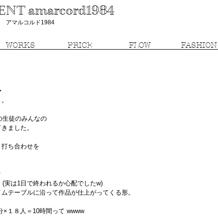
T amarcord1984
アマルコルド1984
WORKS
PRICE
FLOW
FASHION
へ
と。
の生徒のみんなの
きました。 
と打ち合わせを
ク
(実は1日で終われるか心配でしたw)
イムテーブルに沿って作品が仕上がってくる形。
１８人＝10時間って wwww 