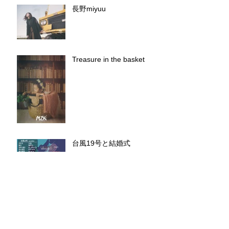
長野miyuu
Treasure in the basket
台風19号と結婚式
KABUKICHO Tokyo