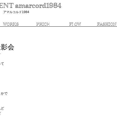
T amarcord1984
アマルコルド1984
WORKS
PRICE
FLOW
FASHION
撮影会
を
て 
とかで
れど
だ