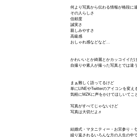
何より写真から伝わる情報が格段に
その人らしさ
信頼度
誠実さ
親しみやすさ
高級感
おしゃれ感などなど…
かわいいとか綺麗とかカッコイイだ
自撮りや素人が撮った写真とでは違
まぁ難しく語ってるけど
単にLINEやTwitterのアイコンを変
気軽にMZKに声をかけてほしいてこ
写真がすべてじゃないけど
写真は大切だよ♬
結婚式・マタニティー・お宮参り・
繰り返されるいろんな方の人生の中