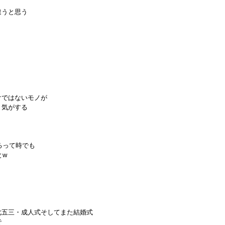
違うと思う
けではないモノが
う気がする
えるって時でも
とw
七五三・成人式そしてまた結婚式
で