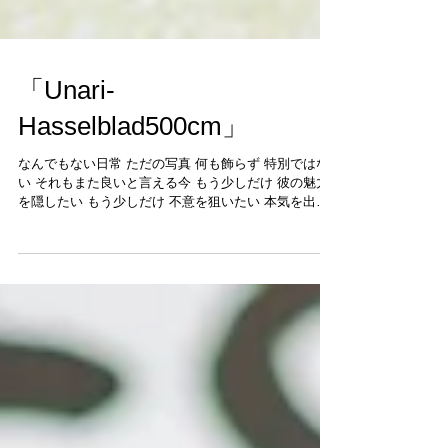
「Unari-
Hasselblad500cm」
なんでもない日常 ただの写真 何も飾らず 特別ではな
い それもまた良いと言える今 もう少しだけ 彼の魅力
を隠したい もう少しだけ 不意を狙いたい 本気を出さ
れたら “かっこいい”が先行して 素敵な香り(空気)を感
じる間がなくなりそうだから 今はまだここまで 近づき
すぎず...